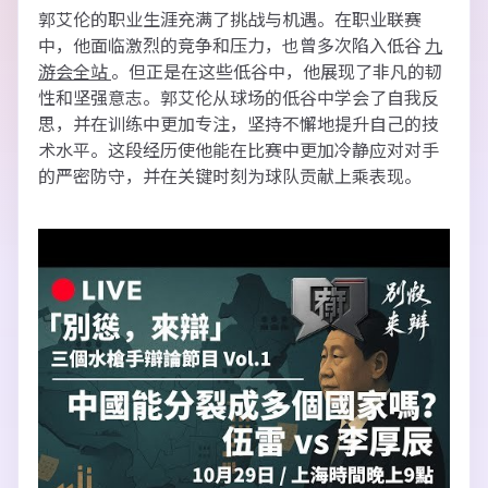
郭艾伦的职业生涯充满了挑战与机遇。在职业联赛
中，他面临激烈的竞争和压力，也曾多次陷入低谷
九
游会全站
。但正是在这些低谷中，他展现了非凡的韧
性和坚强意志。郭艾伦从球场的低谷中学会了自我反
思，并在训练中更加专注，坚持不懈地提升自己的技
术水平。这段经历使他能在比赛中更加冷静应对对手
的严密防守，并在关键时刻为球队贡献上乘表现。