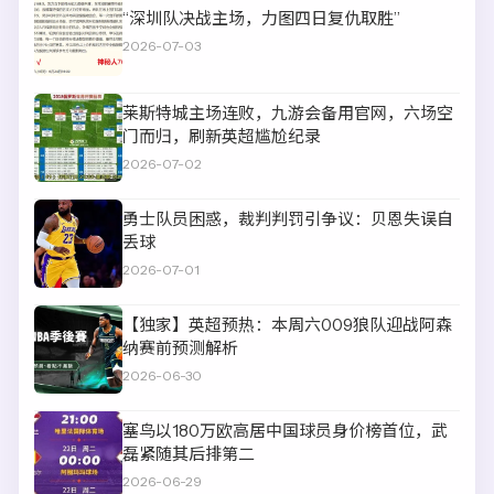
“深圳队决战主场，力图四日复仇取胜”
2026-07-03
莱斯特城主场连败，九游会备用官网，六场空
门而归，刷新英超尴尬纪录
2026-07-02
勇士队员困惑，裁判判罚引争议：贝恩失误自
丢球
2026-07-01
【独家】英超预热：本周六009狼队迎战阿森
纳赛前预测解析
2026-06-30
塞鸟以180万欧高居中国球员身价榜首位，武
磊紧随其后排第二
2026-06-29