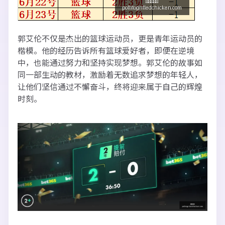
郭艾伦不仅是杰出的篮球运动员，更是青年运动员的
楷模。他的经历告诉所有篮球爱好者，即便在逆境
中，也能通过努力和坚持实现梦想。郭艾伦的故事如
同一部生动的教材，激励着无数追求梦想的年轻人，
让他们坚信通过不懈奋斗，终将迎来属于自己的辉煌
时刻。