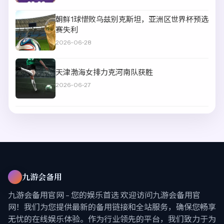
朝鲜1球惜败乌兹别克斯坦，亚洲区世界杯预选
赛失利
2026-06-28
天津渤海女排力克河南队获胜
2026-06-27
九游会备用
九游会备用官网 - 您的娱乐首选 欢迎访问九游会备用官
网！我们为您提供最新的备用链接和全站服务，确保您畅享
无忧的在线娱乐体验。作为行业领先的平台，我们致力于为