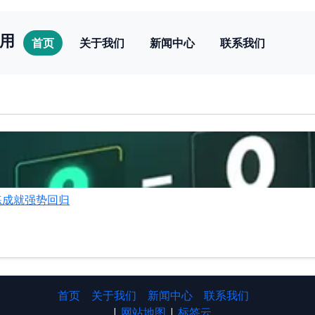
用
首页
关于我们
新闻中心
联系我们
练成就强势回归
首页
关于我们
新闻中心
联系我们
|
网站地图
|
标签云