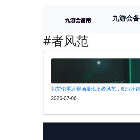
九游会备
#者风范
郭艾伦重返赛场展现王者风范，职业历
2026-07-06