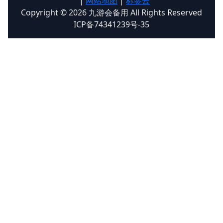
|
网站地图
|
标签云
Copyright © 2026 九游会备用 All Rights Reserved
ICP备74341239号-35