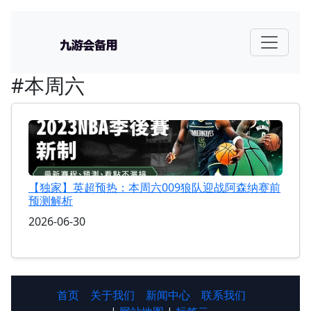
#本周六
【独家】英超预热：本周六009狼队迎战阿森纳赛前
预测解析
2026-06-30
首页
关于我们
新闻中心
联系我们