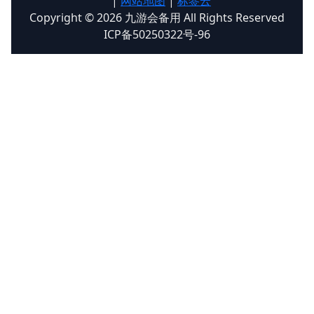
|
网站地图
|
标签云
Copyright © 2026 九游会备用 All Rights Reserved
ICP备50250322号-96