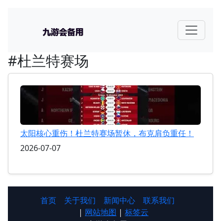
#杜兰特赛场
太阳核心重伤！杜兰特赛场暂休，布克肩负重任！
2026-07-07
首页
关于我们
新闻中心
联系我们
|
网站地图
|
标签云