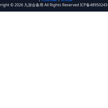
right © 2026 九游会备用 All Rights Reserved ICP备4895024