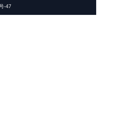
3号-47