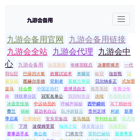
九游会备用官网
九游会备用链接
九游会全站
九游会代理
九游会中
心
九游会备用
别克斯坦
年终羽联总
决赛即将开
一代
羽坛巨
巴薩四次尷
尬嘗試追求
奧爾莫
歐冠
強首戰
法
蘭克福
图赫尔非德
背刺者
英格兰夺冠
贝尔纳多正
式加盟
皇马
转会费
中国足协打
造球员自主
推荐系统
年青少年
棒
球联赛分区
冠军名单公
我国制造业
连续
年领跑全球
冰壶竞技场
中运动员的
呼喊声揭秘
西甲瞬间
马丁精妙传
费兰
揭秘
延边长白山
队冲超疑云
贵州足球
村超
新赛
季启幕
红牌撤销
安东尼备战
皇马挑战
亨利转会原
状态与
速度
下滑
波傑姆受質
輪換之疑
隊友看法分
马德里站
赛事选手名
单公布
德甲
门将失守
霍勒巴赫助
新赛季英