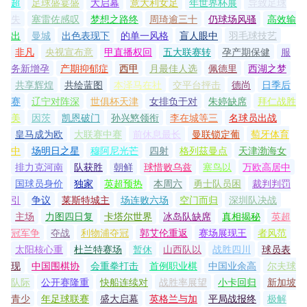
超
足球盛宴盛
大启幕
意大利女足
年世界杯展
导致足球
失
塞雷佐感叹
梦想之路终
周琦逾三十
仍球场风骚
高效输
出
曼城
出色表现下
的单一风格
盲人眼中
羽毛球技艺
非凡
央视宣布意
甲直播权回
五大联赛转
孕产期保健
服
务新增孕
产期抑郁症
西甲
月最佳人选
佩德里
西湖之梦
共享辉煌
共绘蓝图
本泽马在社
交平台抨击
德尚
日季后
赛
辽宁对阵深
世俱杯天津
女排负于对
朱婷缺席
拜仁战胜
美
因茨
凯恩破门
孙兴慜领衔
李在城等三
名球员出战
皇马成为欧
大联赛中赛
前休息最长
曼联锁定葡
萄牙体育
中
场明日之星
穆阿尼光芒
四射
格列茲曼点
天津渤海女
排力克河南
队获胜
朝鲜
球惜败乌兹
塞鸟以
万欧高居中
国球员身价
独家
英超预热
本周六
勇士队员困
裁判判罚
引
争议
莱斯特城主
场连败六场
空门而归
深圳队决战
主场
力图四日复
卡塔尔世界
冰岛队缺席
真相揭秘
英超
冠军争
夺战
利物浦夺冠
郭艾伦重返
赛场展现王
者风范
太阳核心重
杜兰特赛场
暂休
山西队以
战胜四川
球员表
现
中国围棋协
会重拳打击
首例职业棋
中国业余高
尔夫球
队际
公开赛隆重
快船连续对
战胜率展望
小卡回归
新加坡
青少
年足球联赛
盛大启幕
英格兰与加
平局战报终
极解